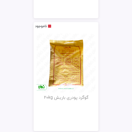
ناموجود
گوگرد پودری باریش 20kg