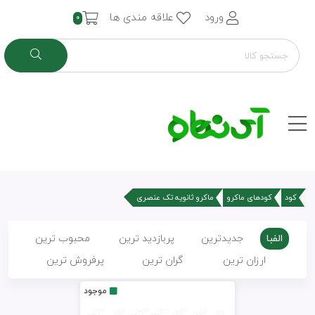
ورود
علاقه مندی ها
0
کود
کودهای ماکرو
ماکرو ثانویه تک عنصری
الفبا
جدیدترین
پربازدید ترین
محبوب ترین
ارزان ترین
گران ترین
پرفروش ترین
موجود