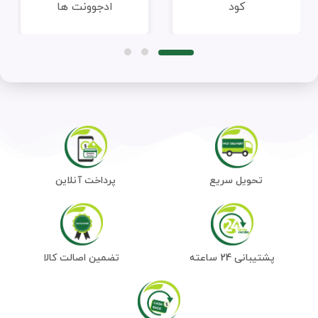
کود
ادجوونت ها
تحویل سریع
پرداخت آنلاین
پشتیبانی 24 ساعته
تضمین اصالت کالا