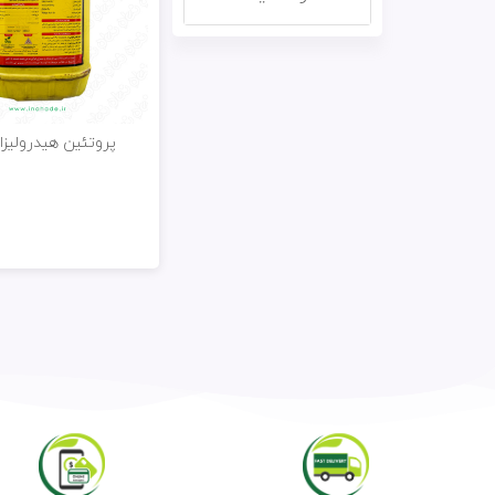
پروتئین هیدرولیزات t