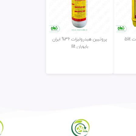
5li
پروتيين هيدروليزات 36% ايران
بايوران 1lit