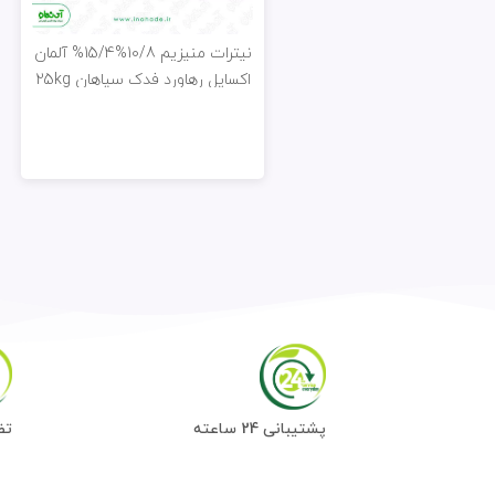
نیترات منیزیم 10/8%15/4% آلمان
اکساپل رهاورد فدک سپاهان 25kg
پشتیبانی 24 ساعته
تض