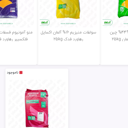
اوره فسفات17%44% چین
سولفات منیزیم 16% آلمان اکساپل
 25kg
رهاورد فدک 25kg
فلکسیپر رهاورد فدک
ناموجود