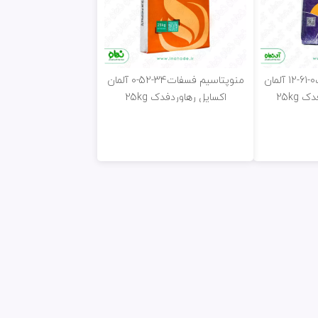
منو آمونیوم فسفات0-61-12 آلمان
منوپتاسیم فسفات34-52-0 آلمان
 25kg
اکساپل رهاوردفدک 25kg