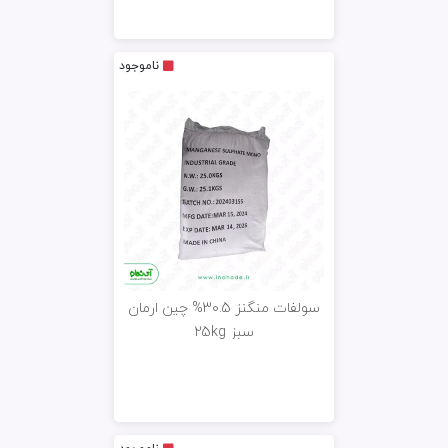
ناموجود
سولفات منگنز 30.5% چین ارمان
سبز 25kg