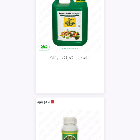
تراسورب کمپلکس 5lit
ناموجود