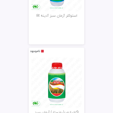
استوکلر آرمان سبز آدینه 1lit
ناموجود
اگزادیازون(رونستار) آرمان سبز