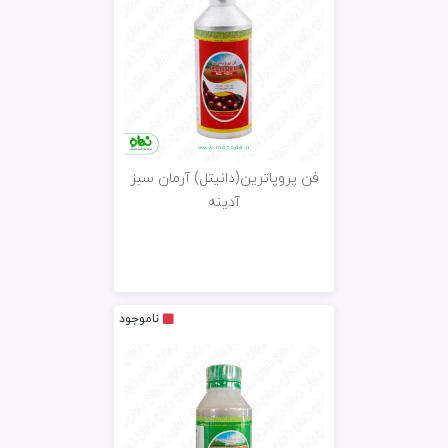
فن پروپاترین(دانیتل) آرمان سبز
آدینه
ناموجود