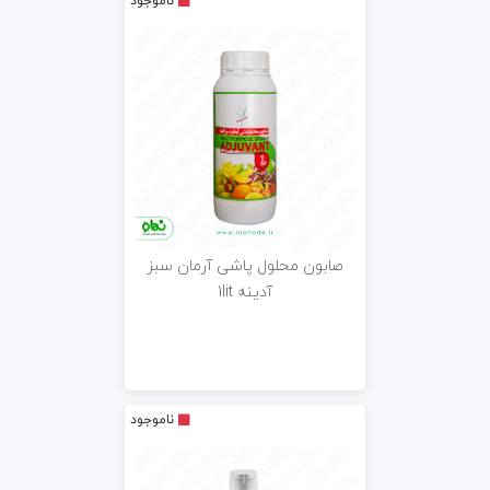
ناموجود
صابون محلول پاشی آرمان سبز
آدینه 1lit
ناموجود