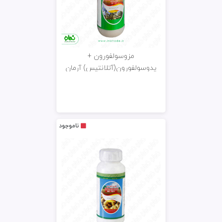
مزوسولفورون +
یدوسولفورون(آتلانتیس) آرمان
سبز آدینه
ناموجود