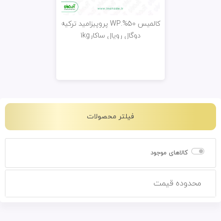
کالمیس 50%.WP پروپیزامید ترکیه
دوگال رویال ساکار1kg
فیلتر محصولات
کالاهای موجود
محدوده قیمت