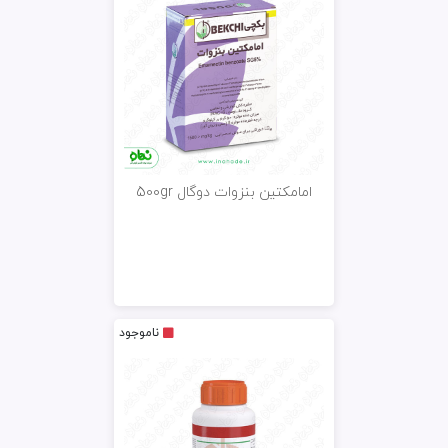
امامکتین بنزوات دوگال 500gr
ناموجود