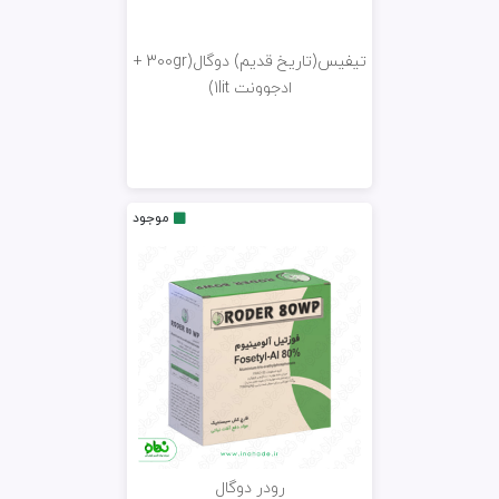
تیفیس(تاریخ قدیم) دوگال(300gr +
ادجوونت 1lit)
موجود
رودر دوگال