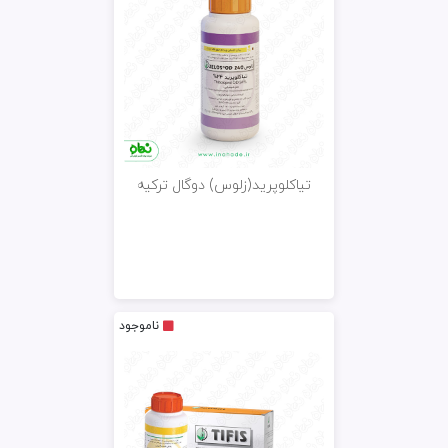
تیاکلوپرید(زلوس) دوگال ترکیه
ناموجود