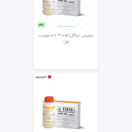
تیفیس دوگال(300gr + ادجوونت
1lit)
ناموجود