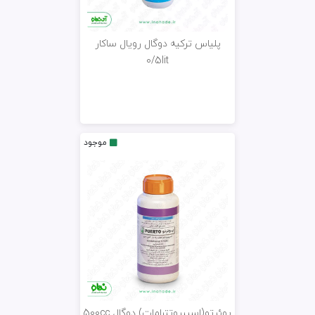
پلیاس ترکیه دوگال رویال ساکار
0/5lit
موجود
پوئرتو(اسپیروتترامات) دوگال 500cc