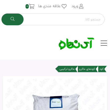
ورود
علاقه مندی ها
0
کود
کودهای ماکرو
ماکرو ترکیبی