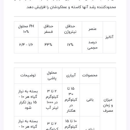
محدود‌کننده رشد آنها کاسته و عملکردشان را افزایش دهد.
حداقل
حداقل
PH محلول
عنصر
نیتروژن
فسفر
%10
آنالیز
درصد
1/6 - 2/4
44%
17%
حجمی
محلول
محصولات
آبیاری
توضیحات
پاشی
15 تا
2 تا 3
بسته به نیاز
30
کیلوگرم
گیاه هر 10 -
میزان
باغی
کیلوگرم
در 1000
15 روز تکرار
و زمان
در
لیتر آب
شود
مصرف
هکتار
10 تا 15
بسته به نیاز
2 تا 3
کیلوگرم
گیاه هر 10 -
زراعی
کیلوگرم