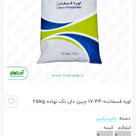
اوره فسفات0-44-17 چین دان تک نهاده 25kg
دسته:
ماکرو ترکیبی
کيلوگرم
کيسه