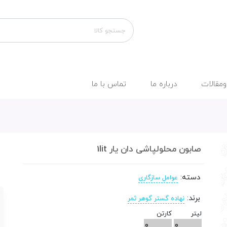
ومقالات
درباره ما
تماس با ما
صابون محلولپاشی دان یار 1lit
دسته:
عوامل سازگاری
برند:
نهاده گستر گوهر ثمر
ليتر
کارتن