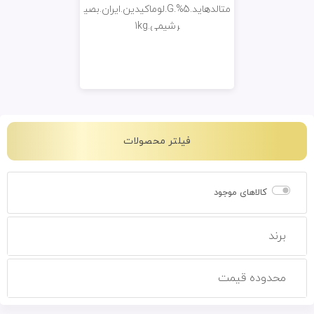
متالدهاید.G.%5.لوماکیدین.ایران.بصی
رشیمی.1kg
فیلتر محصولات
کالاهای موجود
برند
محدوده قیمت