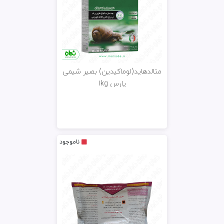
متالدهاید(لوماکیدین) بصیر شیمی
پارس 1kg
ناموجود