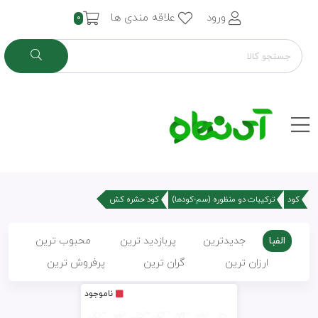
ورود
علاقه مندی ها
0
کود
ترکیبات دو منظوره (سم-کودها)
کود حشره کش
الفبا
جدیدترین
پربازدید ترین
محبوب ترین
ارزان ترین
گران ترین
پرفروش ترین
ناموجود