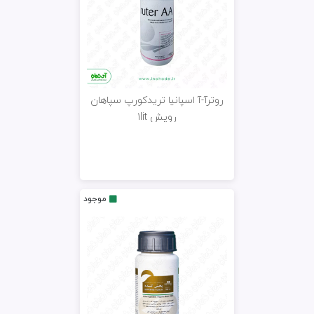
روترآ-آ اسپانیا تریدکورپ سپاهان
رویش 1lit
موجود