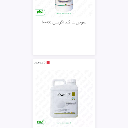
سوپروت گلد اگریمن 100cc
ناموجود