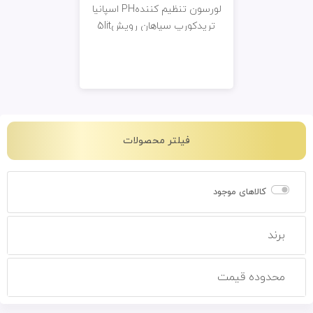
لورسون تنظیم کنندهPH اسپانیا
تریدکورپ سپاهان رویش5lit
فیلتر محصولات
کالاهای موجود
برند
محدوده قیمت