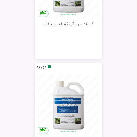
اگریفوس (اگریکم استرالیا) 1lit
موجود