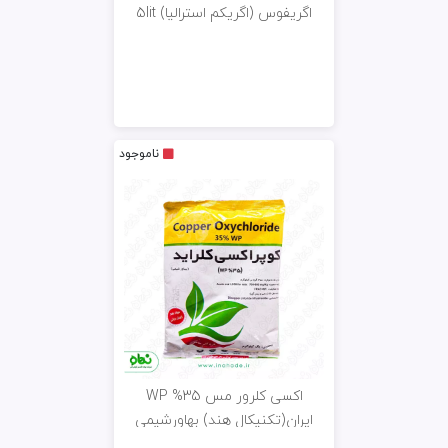
اگریفوس (اگریکم استرالیا) 5lit
ناموجود
اکسی کلرور مس 35% WP
ایران(تکنیکال هند) بهاورشیمی
1kgمصرف 985