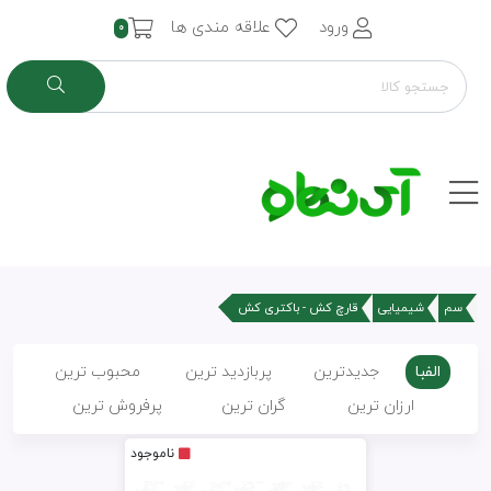
ورود
علاقه مندی ها
0
سم
شیمیایی
قارچ کش - باکتری کش
الفبا
جدیدترین
پربازدید ترین
محبوب ترین
ارزان ترین
گران ترین
پرفروش ترین
ناموجود