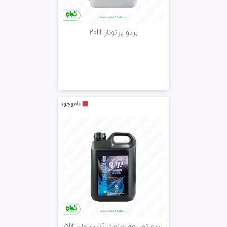
بردو پرتونار 20lit
ناموجود
بردو توسعه صنعت آذربایجان 5lit