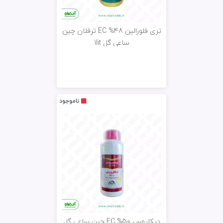
تری فلورالین EC %48 ترفلان چین
ساعی گل 1lit
ناموجود
دیکلروس EC %50 چین ساعی گل