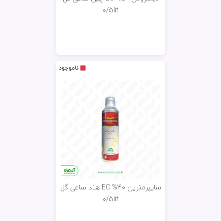
0/5lit
ناموجود
سایپرمترین EC %40 هند ساعی گل
0/5lit