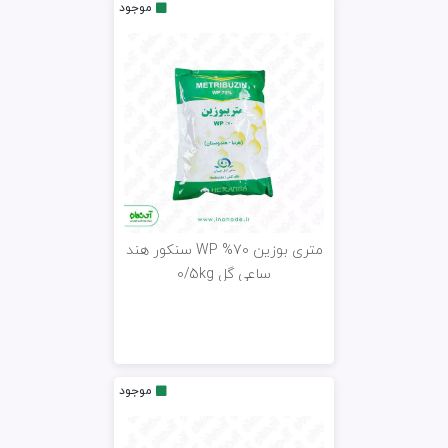
موجود
متری بوزین WP %70 سنکور هند
ساعی گل 0/5kg
موجود