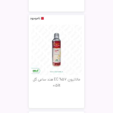
ناموجود
مالاتیون EC %57 هند ساعی گل
0.5lit