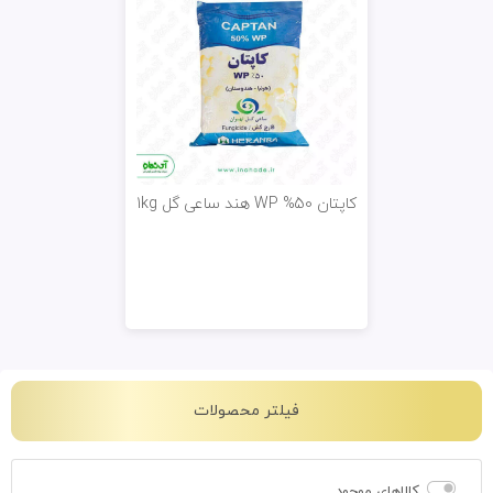
کاپتان WP %50 هند ساعی گل 1kg
فیلتر محصولات
کالاهای موجود