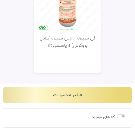
فن مدیفام + دس مدیفام(بتانال
پروگرس) آریاشیمی 1lit
فیلتر محصولات
کالاهای موجود