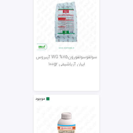
سولفوسولفورونWG %75 آپیروس
ایران آریاشیمی 100gr
موجود