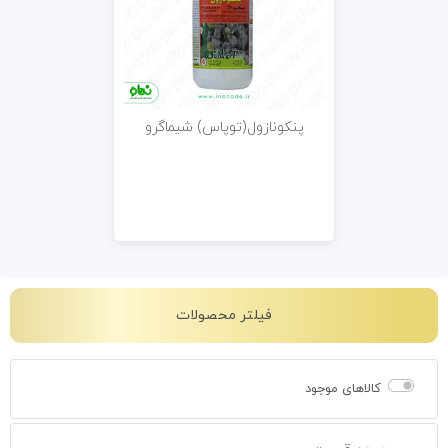
پنکونازول(توپاس) شیماگرو
فیلتر محصولات
کالاهای موجود