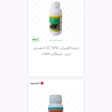
ایمیداکلوپراید 35% SC کنفیدور
ایران شیماگرو 0/5lit
ناموجود