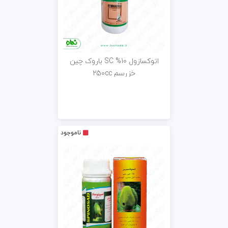
اتوکسازول 10% SC باروک چین
خزرسم 250cc
ناموجود