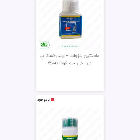
امامکتین بنزوات + ایندوکساکارب
چین خزر سم کود 250cc
ناموجود