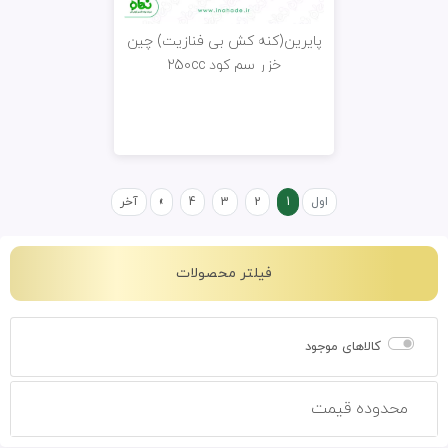
پایرین(کنه کش بی فنازیت) چین
خزر سم کود 250cc
اول
1
2
3
4
»
آخر
فیلتر محصولات
کالاهای موجود
محدوده قیمت