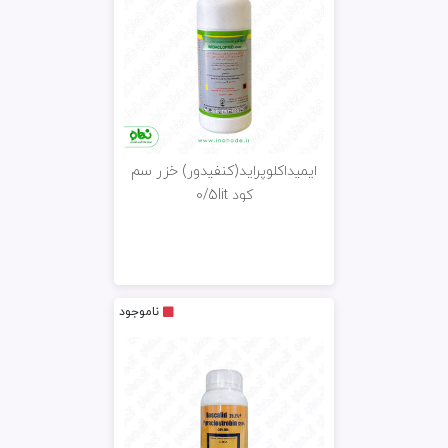
ایمیداکلوپراید(کنفیدور) خزر سم
کود 0/5lit
ناموجود