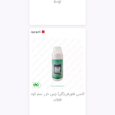
50gr
ناموجود
اکسی فلورفن(گل) چین خزر سم کود
0/5lit