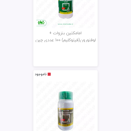
امامکتین بنزوات +
لوفنورون(فیتوکلیم) 100 عددی چین
خزر سم کود 100gr
ناموجود