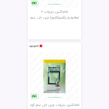
امامکتین بنزوات +
لوفنورون(فیتوکلیم) چین خزر سم
کود 100gr
ناموجود
امامکتین بنزوات چین خزر سم کود