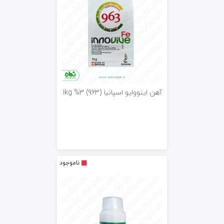
آهن اینووایو اسپانیا (963) 3% 1kg
ناموجود