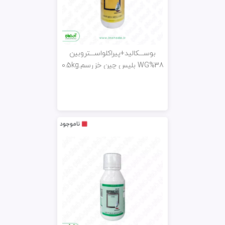
بوســـکالید+پیراکلواســـتروبین
38%WG بلیس چین خزرسم.0.5kg
ناموجود