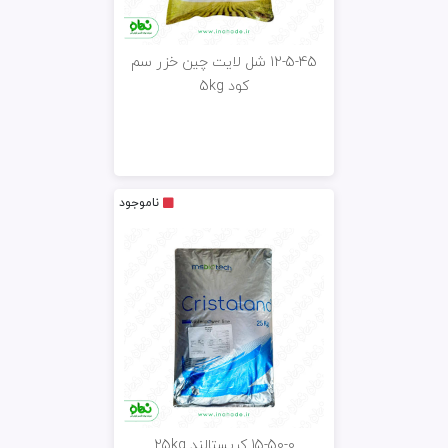
12-5-45 شل لایت چین خزر سم
کود 5kg
ناموجود
15-50-0 کریستالند 25kg