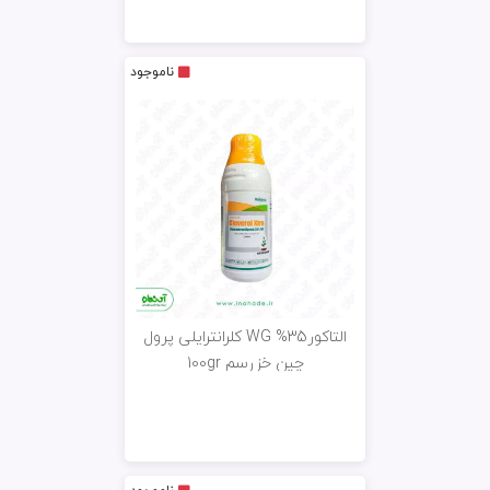
ناموجود
التاکورWG %35 کلرانترایلی پرول
چین خزرسم 100gr