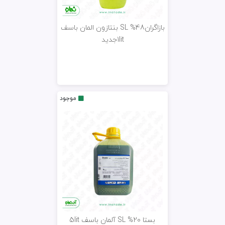
بازاگران48% SL بنتازون المان باسف
1litجدید
موجود
بستا 20% SL آلمان باسف 5lit