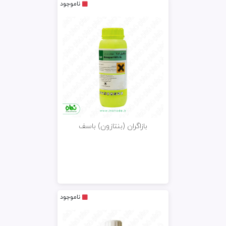
ناموجود
بازاگران (بنتازون) باسف
ناموجود