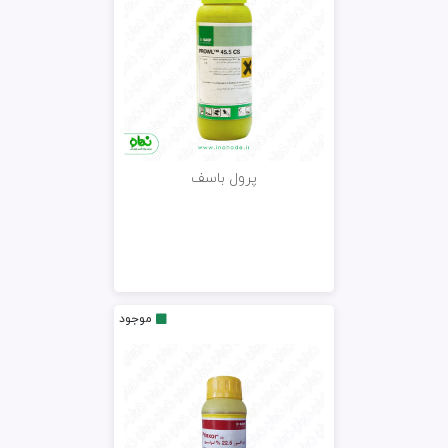
پرول باسف
موجود