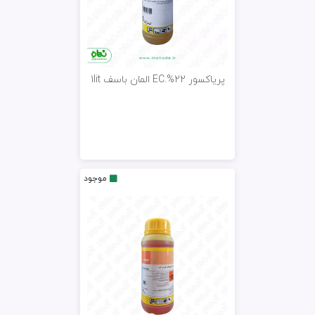
پریاکسور 22%.EC المان باسف 1lit
موجود