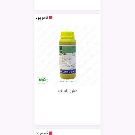
ناموجود
دش باسف
ناموجود