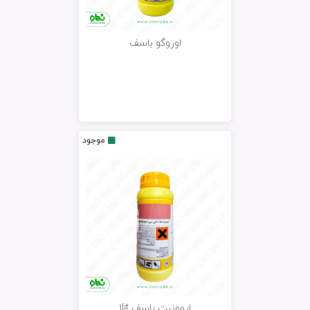
اوروگو باسف
موجود
ایمونیت باسف 1lit