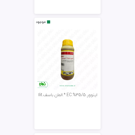
موجود
اینوور.35/5%.EC.*.المان.باسف.1lit