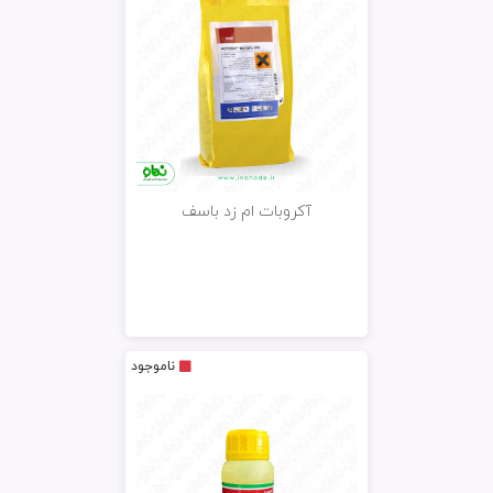
آکروبات ام زد باسف
ناموجود