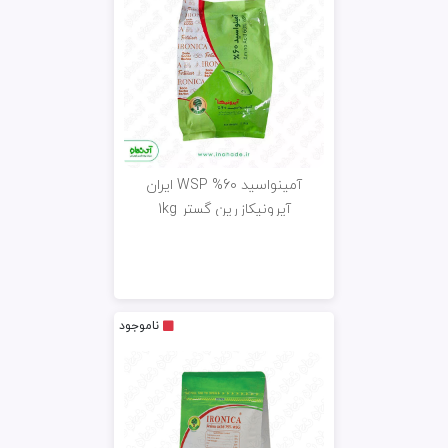
آمینواسید 60% WSP ایران
آیرونیکازرین گستر 1kg
ناموجود